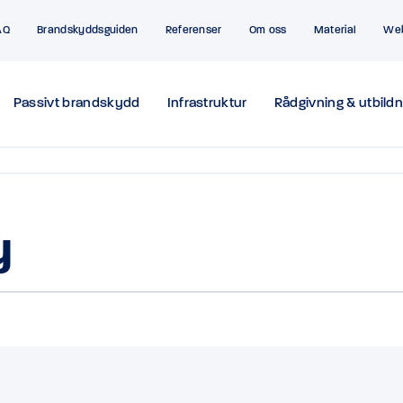
AQ
Brandskyddsguiden
Referenser
Om oss
Material
We
Passivt brandskydd
Infrastruktur
Rådgivning & utbildn
y