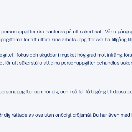
ina personuppgifter ska hanteras på ett säkert sätt. Vår utgån
fterna för att utföra sina arbetsuppgifter ska ha tillgång til
gritet i fokus och skyddar i mycket hög grad mot intrång, fö
erhet för att säkerställa att dina personuppgifter behandlas säker
personuppgifter som rör dig, och i så fall få tillgång till dessa
m rör dig rättade av oss utan onödigt dröjsmål. Du har även m
.