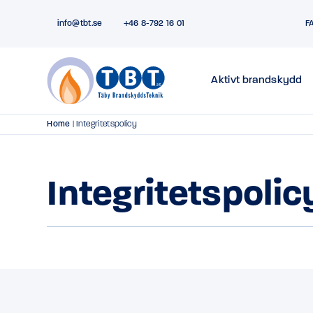
info@tbt.se
+46 8-792 16 01
F
Aktivt brandskydd
Home
|
Integritetspolicy
Integritetspolic