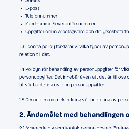
Adress
E-post
Telefonnummer
Kundnummer/leverantörsnummer
Uppgifter om in arbetsgivare och din yrkesbefattn
1.3 I denna policy förklarar vi vilka typer av person
relation till det.
1.4 Policyn rör behandling av personuppgifter för vi
personuppgifter. Det innebär även att det är till oss 
till vår hantering av dina personuppgifter.
1.5 Dessa bestämmelser kring vår hantering av perso
2. Ändamålet med behandlingen oc
2.1 Avseende dig som kontaktperson hos en företagsku