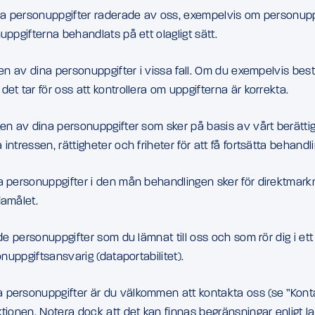
ina personuppgifter raderade av oss, exempelvis om personuppg
ppgifterna behandlats på ett olagligt sätt.
gen av dina personuppgifter i vissa fall. Om du exempelvis be
et tar för oss att kontrollera om uppgifterna är korrekta.
gen av dina personuppgifter som sker på basis av vårt berätti
ntressen, rättigheter och friheter för att få fortsätta behandl
a personuppgifter i den mån behandlingen sker för direktmark
damålet.
de personuppgifter som du lämnat till oss och som rör dig i et
onuppgiftsansvarig (dataportabilitet).
personuppgifter är du välkommen att kontakta oss (se ”Kontak
ktionen. Notera dock att det kan finnas begränsningar enligt