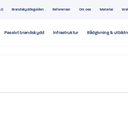
AQ
Brandskyddsguiden
Referenser
Om oss
Material
We
Passivt brandskydd
Infrastruktur
Rådgivning & utbildn