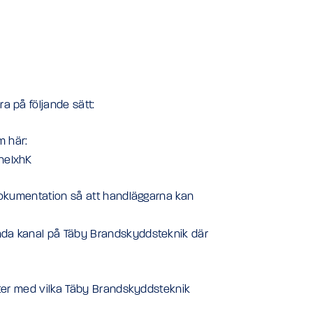
a på följande sätt:
m här:
neIxhK
 dokumentation så att handläggarna kan
nda kanal på Täby Brandskyddsteknik där
nter med vilka Täby Brandskyddsteknik