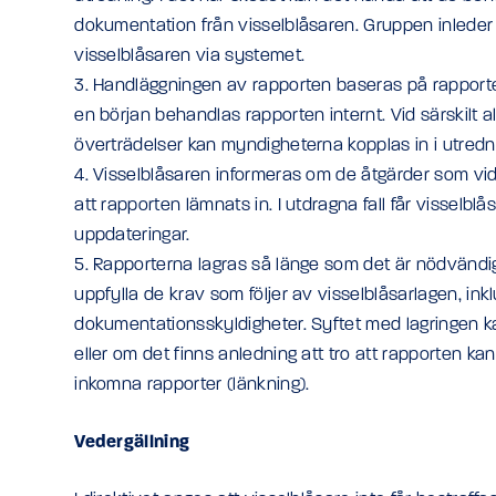
dokumentation från visselblåsaren. Gruppen inlede
visselblåsaren via systemet.
3. Handläggningen av rapporten baseras på rapportens
en början behandlas rapporten internt. Vid särskilt al
överträdelser kan myndigheterna kopplas in i utredn
4. Visselblåsaren informeras om de åtgärder som vid
att rapporten lämnats in. I utdragna fall får visselb
uppdateringar.
5. Rapporterna lagras så länge som det är nödvändigt
uppfylla de krav som följer av visselblåsarlagen, inkl
dokumentationsskyldigheter. Syftet med lagringen ka
eller om det finns anledning att tro att rapporten k
inkomna rapporter (länkning).
Vedergällning