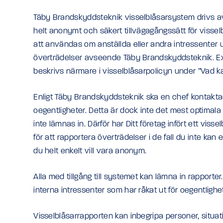
Täby Brandskyddsteknik visselblåsarsystem drivs 
helt anonymt och säkert tillvägagångssätt för vissel
att användas om anställda eller andra intressenter up
överträdelser avseende Täby Brandskyddsteknik. E
beskrivs närmare i visselblåsarpolicyn under ”Vad k
Enligt Täby Brandskyddsteknik ska en chef kontaktas
oegentligheter. Detta är dock inte det mest optimala s
inte lämnas in. Därför har Ditt företag infört ett vi
för att rapportera överträdelser i de fall du inte kan ell
du helt enkelt vill vara anonym.
Alla med tillgång till systemet kan lämna in rapporter.
interna intressenter som har råkat ut för oegentlighet
Visselblåsarrapporten kan inbegripa personer, situat