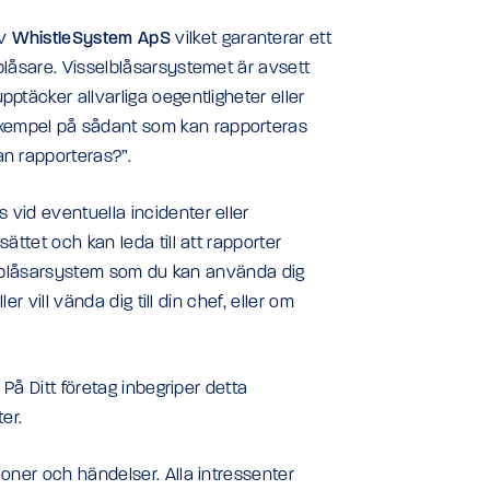
av
WhistleSystem ApS
vilket garanterar ett
blåsare. Visselblåsarsystemet är avsett
ptäcker allvarliga oegentligheter eller
xempel på sådant som kan rapporteras
an rapporteras?”.
 vid eventuella incidenter eller
ättet och kan leda till att rapporter
sselblåsarsystem som du kan använda dig
er vill vända dig till din chef, eller om
 På Ditt företag inbegriper detta
er.
ioner och händelser. Alla intressenter