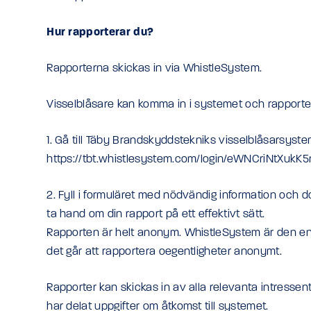
Hur rapporterar du?
Rapporterna skickas in via WhistleSystem.
Visselblåsare kan komma in i systemet och rapporter
1. Gå till Täby Brandskyddstekniks visselblåsarsyste
https://tbt.whistlesystem.com/login/eWNCriNtXukK5
2. Fyll i formuläret med nödvändig information och
ta hand om din rapport på ett effektivt sätt.
Rapporten är helt anonym. WhistleSystem är den e
det går att rapportera oegentligheter anonymt.
Rapporter kan skickas in av alla relevanta intresse
har delat uppgifter om åtkomst till systemet.