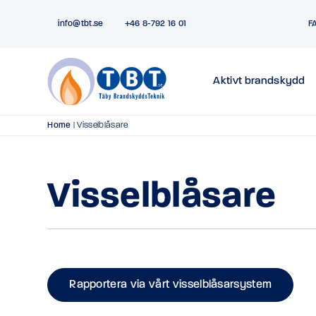
info@tbt.se
+46 8-792 16 01
F
Aktivt brandskydd
Home
|
Visselblåsare
Visselblåsare
Rapportera via vårt visselblåsarsystem