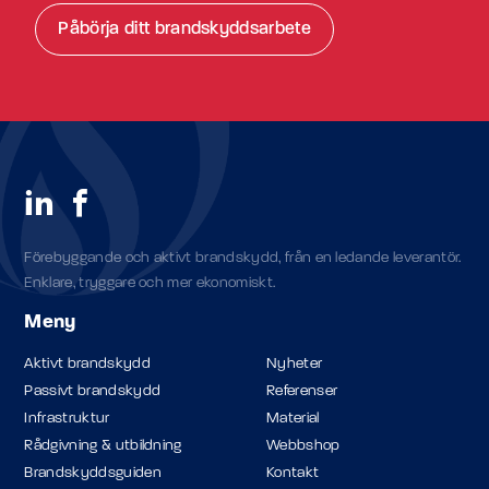
Påbörja ditt brandskyddsarbete
Förebyggande och aktivt brandskydd, från en ledande leverantör.
Enklare, tryggare och mer ekonomiskt.
Meny
Aktivt brandskydd
Nyheter
Passivt brandskydd
Referenser
Infrastruktur
Material
Rådgivning & utbildning
Webbshop
Brandskyddsguiden
Kontakt