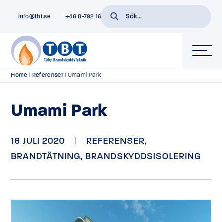
info@tbt.se
+46 8-792 16 01
Home
|
Referenser
|
Umami Park
Umami Park
16 JULI 2020
|
REFERENSER
,
BRANDTÄTNING
,
BRANDSKYDDSISOLERING