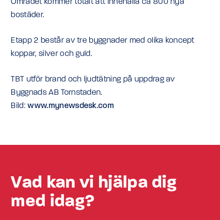
Området kommer totalt att innehålla ca 800 nya
bostäder.
Etapp 2 består av tre byggnader med olika koncept
koppar, silver och guld.
TBT utför brand och ljudtätning på uppdrag av
Byggnads AB Tornstaden.
Bild:
www.mynewsdesk.com
Vad kan vi hjälpa dig
med idag?