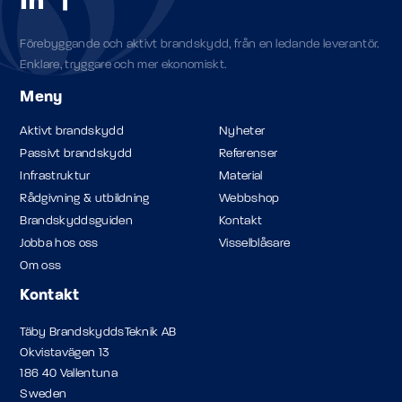
Förebyggande och aktivt brandskydd, från en ledande leverantör.
Enklare, tryggare och mer ekonomiskt.
Meny
Aktivt brandskydd
Nyheter
Passivt brandskydd
Referenser
Infrastruktur
Material
Rådgivning & utbildning
Webbshop
Brandskyddsguiden
Kontakt
Jobba hos oss
Visselblåsare
Om oss
Kontakt
Täby BrandskyddsTeknik AB
Okvistavägen 13
186 40 Vallentuna
Sweden