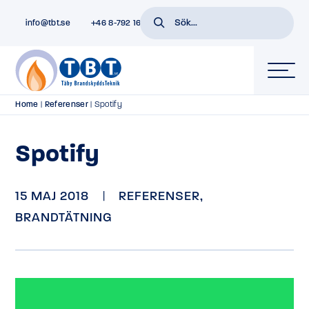
info@tbt.se
+46 8-792 16 01
Home
|
Referenser
|
Spotify
Spotify
15 MAJ 2018
|
REFERENSER
,
BRANDTÄTNING