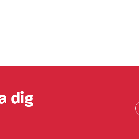
TBT utför åt MVB Öst AB brandskydd av bärande stålko
multisporthall i Haninge kommun.
Bild: mvbab,se
a dig