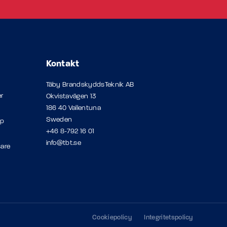
Kontakt
Täby BrandskyddsTeknik AB
r
Okvistavägen 13
186 40 Vallentuna
Sweden
op
+46 8-792 16 01
info@tbt.se
sare
Cookiepolicy
Integritetspolicy