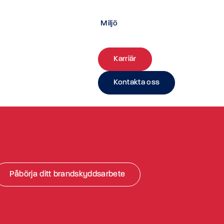
nstruktioner inom Lyckebyhallen, en ny
Miljö
Karriär
Kontakta oss
Påbörja ditt brandskyddsarbete