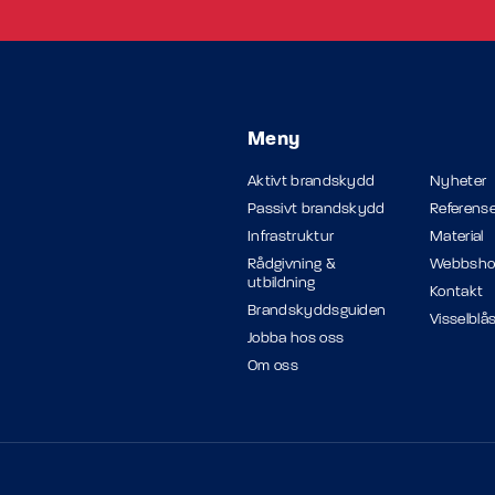
Meny
Aktivt brandskydd
Nyheter
Passivt brandskydd
Referense
Infrastruktur
Material
Rådgivning &
Webbsh
utbildning
Kontakt
Brandskyddsguiden
Visselblå
Jobba hos oss
Om oss