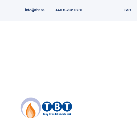
info@tbt.se
+46 8-792 16 01
FAQ
Home
|
Referenser
|
Lyckebyhallen
Lyckebyhallen
5 APRIL 2018
|
REFERENSER
,
BRANDTÄT