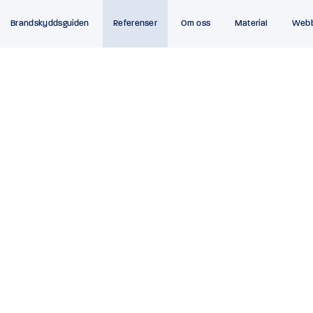
Brandskyddsguiden
Referenser
Om oss
Material
Web
NING
,
BRANDSKYDDSMÅLNING
,
BRANDSKYDDSIS