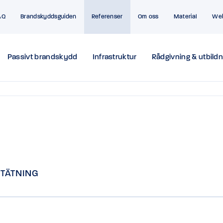
AQ
Brandskyddsguiden
Referenser
Om oss
Material
We
Passivt brandskydd
Infrastruktur
Rådgivning & utbildn
TÄTNING