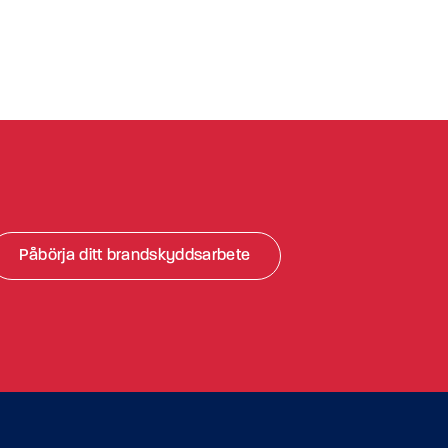
Påbörja ditt brandskyddsarbete