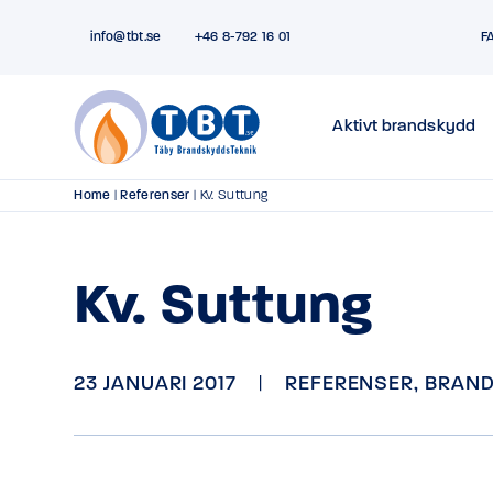
info@tbt.se
+46 8-792 16 01
F
Aktivt brandskydd
Home
|
Referenser
|
Kv. Suttung
Kv. Suttung
23 JANUARI 2017
|
REFERENSER
,
BRAND