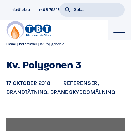
info@tbt.se
+46 8-792 16 01
Home
|
Referenser
|
Kv. Polygonen 3
Kv. Polygonen 3
17 OKTOBER 2018
|
REFERENSER
,
BRANDTÄTNING
,
BRANDSKYDDSMÅLNING