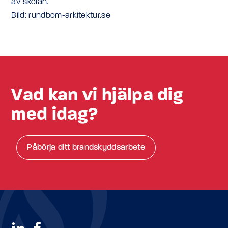
av skolan.
Bild: rundbom-arkitektur.se
Vad kan vi hjälpa dig
med idag?
Påbörja ditt brandskyddsarbete