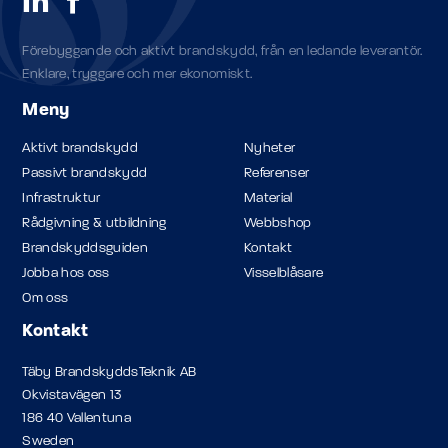
Förebyggande och aktivt brandskydd, från en ledande leverantör.
Enklare, tryggare och mer ekonomiskt.
Meny
Aktivt brandskydd
Nyheter
Passivt brandskydd
Referenser
Infrastruktur
Material
Rådgivning & utbildning
Webbshop
Brandskyddsguiden
Kontakt
Jobba hos oss
Visselblåsare
Om oss
Kontakt
Täby BrandskyddsTeknik AB
Okvistavägen 13
186 40 Vallentuna
Sweden