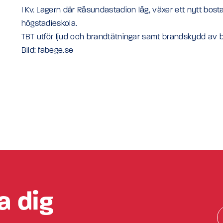
I Kv. Lagern där Råsundastadion låg, växer ett nytt b
högstadieskola.
TBT utför ljud och brandtätningar samt brandskydd av b
Bild: fabege.se
a dig