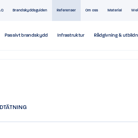
AQ
Brandskyddsguiden
Referenser
Om oss
Material
We
Passivt brandskydd
Infrastruktur
Rådgivning & utbildn
DTÄTNING