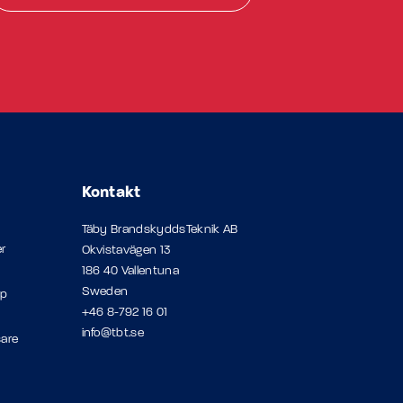
Kontakt
Täby BrandskyddsTeknik AB
r
Okvistavägen 13
186 40 Vallentuna
Sweden
op
+46 8-792 16 01
info@tbt.se
sare