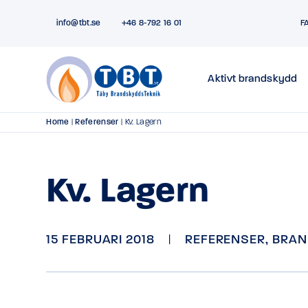
info@tbt.se
+46 8-792 16 01
F
Aktivt brandskydd
Home
|
Referenser
|
Kv. Lagern
Kv. Lagern
15 FEBRUARI 2018
|
REFERENSER
,
BRAN