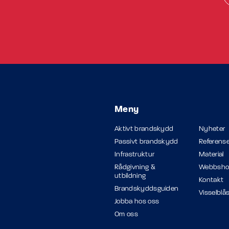
Meny
Aktivt brandskydd
Nyheter
Passivt brandskydd
Referense
Infrastruktur
Material
Rådgivning &
Webbsh
utbildning
Kontakt
Brandskyddsguiden
Visselblå
Jobba hos oss
Om oss