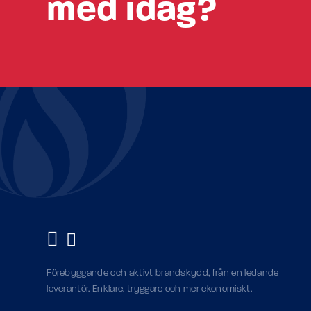
med idag?
Förebyggande och aktivt brandskydd, från en ledande
leverantör. Enklare, tryggare och mer ekonomiskt.