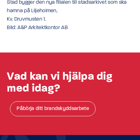
Stad bygger den nya filialen till stadsarkivet som ska
hamna på Liljeholmen,
Kv. Druvmusten 1.
Bild: A&P Arkitektkontor AB
Vad kan vi hjälpa dig
med idag?
Påbörja ditt brandskyddsarbete