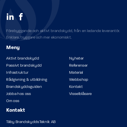
Förebyggande och aktivt brandskydd, från en ledande leverantör.
Enklare, tryggare och mer ekonomiskt.
Meny
Aktivt brandskydd
Nyheter
Passivt brandskydd
Referenser
Infrastruktur
Material
Rådgivning & utbildning
Webbshop
Brandskyddsguiden
Kontakt
Jobba hos oss
Visselblåsare
Om oss
Kontakt
Täby BrandskyddsTeknik AB