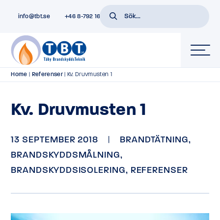
info@tbt.se
+46 8-792 16 01
Home
|
Referenser
|
Kv. Druvmusten 1
Kv. Druvmusten 1
13 SEPTEMBER 2018
|
BRANDTÄTNING
,
BRANDSKYDDSMÅLNING
,
BRANDSKYDDSISOLERING
,
REFERENSER