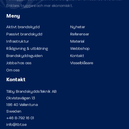
Enklare, tryggare och mer ekonomiskt.
Meny
Aktivt brandskydd
Nyheter
Passivt brandskydd
Referenser
Infrastruktur
Material
Rådgivning & utbildning
Webbshop
Brandskyddsguiden
Kontakt
Jobba hos oss
Visselblåsare
Om oss
Kontakt
Täby BrandskyddsTeknik AB
Okvistavägen 13
186 40 Vallentuna
Sweden
+46 8-792 16 01
info@tbt.se