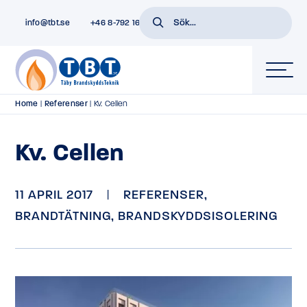
info@tbt.se
+46 8-792 16 01
Home
|
Referenser
|
Kv. Cellen
Kv. Cellen
11 APRIL 2017
|
REFERENSER
,
BRANDTÄTNING
,
BRANDSKYDDSISOLERING