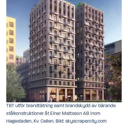
TBT utför brandtätning samt brandskydd av bärande
stålkonstruktioner åt Einar Mattsson AB inom
Hagastaden, Kv. Cellen. Bild: skyscrapercity.com