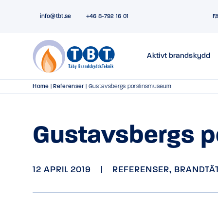
info@tbt.se
+46 8-792 16 01
F
Aktivt brandskydd
Home
|
Referenser
|
Gustavsbergs porslinsmuseum
Gustavsbergs 
12 APRIL 2019
|
REFERENSER
,
BRANDTÄ