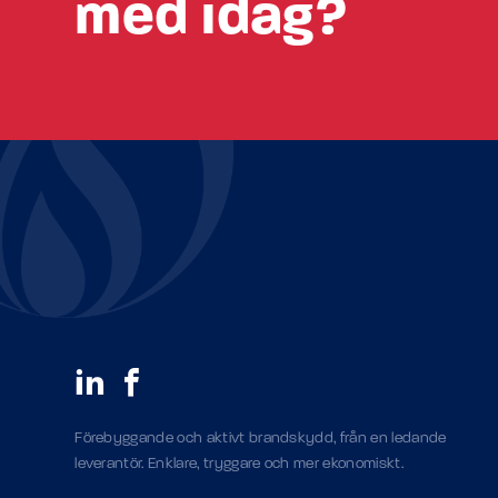
med idag?
Förebyggande och aktivt brandskydd, från en ledande
leverantör. Enklare, tryggare och mer ekonomiskt.