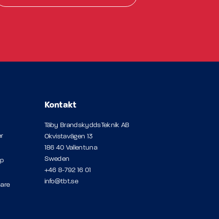
Kontakt
Täby BrandskyddsTeknik AB
r
Okvistavägen 13
186 40 Vallentuna
Sweden
op
+46 8-792 16 01
info@tbt.se
sare