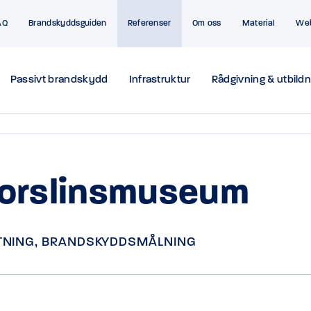
AQ
Brandskyddsguiden
Referenser
Om oss
Material
We
Passivt brandskydd
Infrastruktur
Rådgivning & utbildn
porslinsmuseum
TNING
,
BRANDSKYDDSMÅLNING