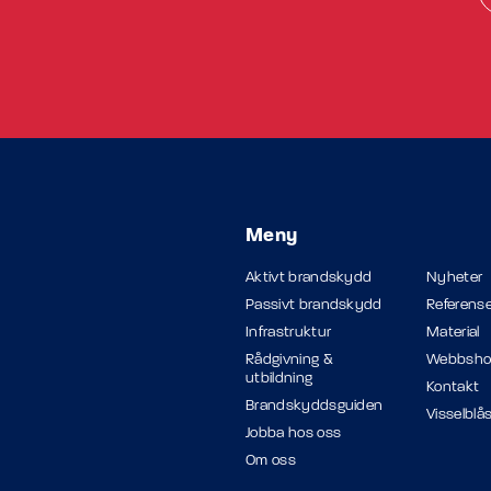
Meny
Aktivt brandskydd
Nyheter
Passivt brandskydd
Referense
Infrastruktur
Material
Rådgivning &
Webbsh
utbildning
Kontakt
Brandskyddsguiden
Visselblå
Jobba hos oss
Om oss