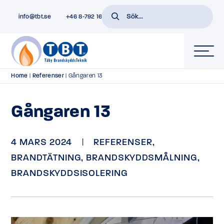
info@tbt.se
+46 8-792 16 01
Home
|
Referenser
|
Gångaren 13
Gångaren 13
4 MARS 2024
|
REFERENSER
,
BRANDTÄTNING
,
BRANDSKYDDSMÅLNING
,
BRANDSKYDDSISOLERING