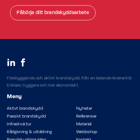
Påbörja ditt brandskyddsarbete
Förebyggande och aktivt brandskydd, från en ledande leverantör.
Enklare, tryggare och mer ekonomiskt.
Meny
Aktivt brandskydd
Nyheter
Passivt brandskydd
Referenser
Infrastruktur
Material
Rådgivning & utbildning
Webbshop
Brandskyddsguiden
Kontakt