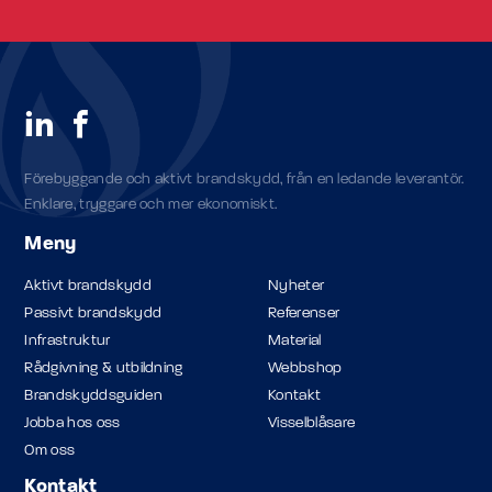
Förebyggande och aktivt brandskydd, från en ledande leverantör.
Enklare, tryggare och mer ekonomiskt.
Meny
Aktivt brandskydd
Nyheter
Passivt brandskydd
Referenser
Infrastruktur
Material
Rådgivning & utbildning
Webbshop
Brandskyddsguiden
Kontakt
Jobba hos oss
Visselblåsare
Om oss
Kontakt