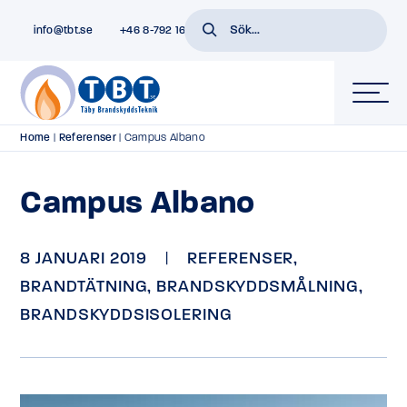
info@tbt.se
+46 8-792 16 01
Home
|
Referenser
|
Campus Albano
Campus Albano
8 JANUARI 2019
|
REFERENSER
,
BRANDTÄTNING
,
BRANDSKYDDSMÅLNING
,
BRANDSKYDDSISOLERING