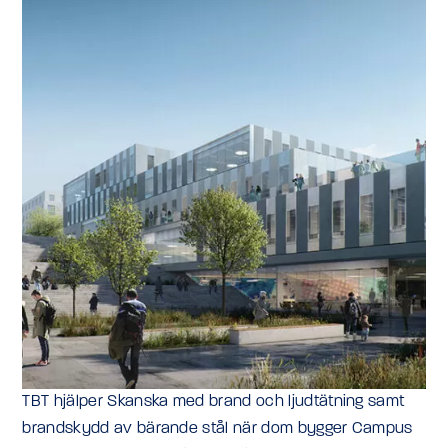
TBT hjälper Skanska med brand och ljudtätning samt
brandskydd av bärande stål när dom bygger Campus