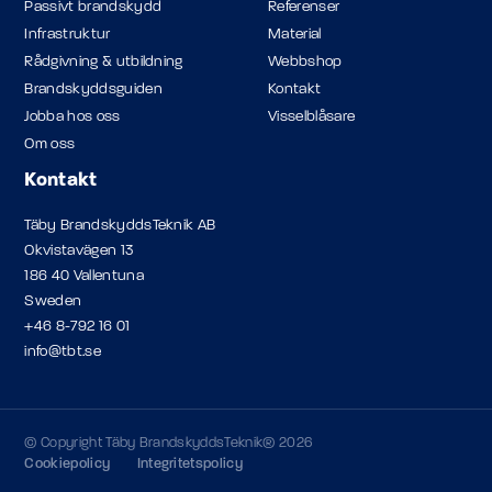
Passivt brandskydd
Referenser
Infrastruktur
Material
Rådgivning & utbildning
Webbshop
Brandskyddsguiden
Kontakt
Jobba hos oss
Visselblåsare
Om oss
Kontakt
Täby BrandskyddsTeknik AB
Okvistavägen 13
186 40 Vallentuna
Sweden
+46 8-792 16 01
info@tbt.se
© Copyright Täby BrandskyddsTeknik® 2026
Cookiepolicy
Integritetspolicy