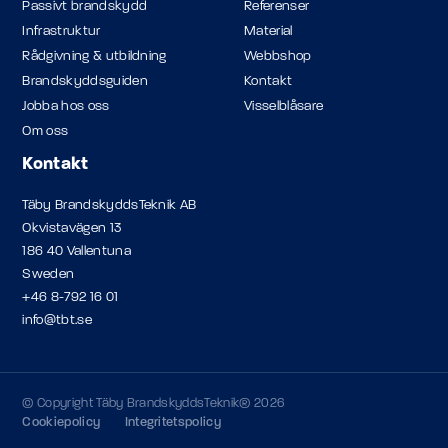
Passivt brandskydd
Referenser
Infrastruktur
Material
Rådgivning & utbildning
Webbshop
Brandskyddsguiden
Kontakt
Jobba hos oss
Visselblåsare
Om oss
Kontakt
Täby BrandskyddsTeknik AB
Okvistavägen 13
186 40 Vallentuna
Sweden
+46 8-792 16 01
info@tbt.se
© Copyright Täby BrandskyddsTeknik® 2026
Cookiepolicy
Integritetspolicy