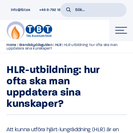
info@tbt.se
+46 8-792 16 01
Home
|
Brandskyddsguiden
|
HLR
|
HLR-utbildning: hur ofta ska man
uppdatera sina kunskaper?
HLR-utbildning: hur
ofta ska man
uppdatera sina
kunskaper?
Att kunna utföra hjärt-lungräddning (HLR) är en