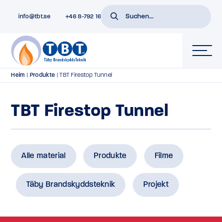
info@tbt.se
+46 8-792 16 01
Heim
|
Produkte
|
TBT Firestop Tunnel
TBT Firestop Tunnel
Alle material
Produkte
Filme
Täby Brandskyddsteknik
Projekt