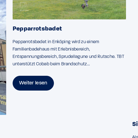
Pepparrotsbadet
Pepparrotsbadet in Enköping wird zu einem
Familienbadehaus mit Erlebnisbereich,
Entspannungsbereich, Sprudellagune und Rutsche. TBT
unterstützt Cobab beim Brandschutz...
Weiter lesen
Si
Al