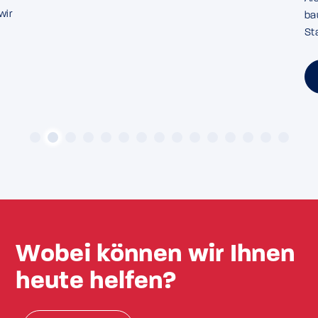
wir
ba
z
St
Wobei können wir Ihnen
heute helfen?