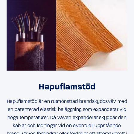
Hapuflamstöd
Hapuflamstöd är en rutmönstrad brandskyddsväv med
en patenterad elastisk beläggning som expanderar vid
höga temperaturer. Då väven expanderar skyddar den
kablar och ledningar vid en eventuell uppstående
brand. Väven förhindrar eller fördröjer ett strömavbrott i