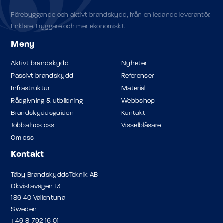
Förebyggande och aktivt brandskydd, från en ledande leverantör.
Enklare, tryggare och mer ekonomiskt.
Meny
Aktivt brandskydd
Nyheter
Passivt brandskydd
Referenser
Infrastruktur
Material
Rådgivning & utbildning
Webbshop
Brandskyddsguiden
Kontakt
Jobba hos oss
Visselblåsare
Om oss
Kontakt
Täby BrandskyddsTeknik AB
Okvistavägen 13
186 40 Vallentuna
Sweden
+46 8-792 16 01