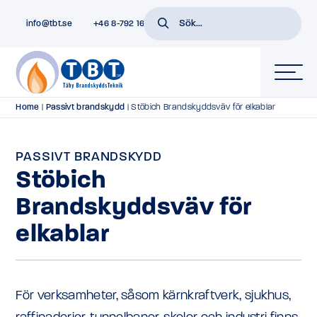
info@tbt.se
+46 8-792 16 01
Home
|
Passivt brandskydd
|
Stöbich Brandskyddsväv för elkablar
PASSIVT BRANDSKYDD
Stöbich
Brandskyddsväv för
elkablar
För verksamheter, såsom kärnkraftverk, sjukhus,