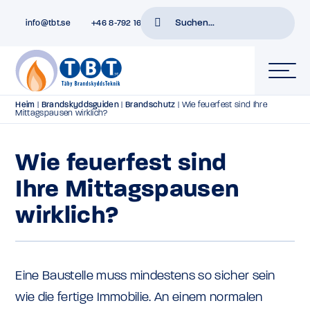
info@tbt.se
+46 8-792 16 01
Heim
|
Brandskyddsguiden
|
Brandschutz
|
Wie feuerfest sind Ihre
Mittagspausen wirklich?
Wie feuerfest sind
Ihre Mittagspausen
wirklich?
Eine Baustelle muss mindestens so sicher sein
wie die fertige Immobilie. An einem normalen